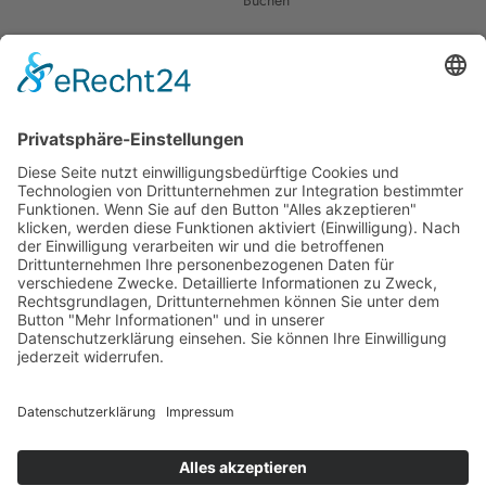
Buchen
Ike Fast
Rechtliches
Über Mich
Impressum
Als Trainer und Coach bin ich
spezialisiert auf die Bereiche
Datenschutzerklärung
Körpersprache, Stimme und
Redegestaltung. Mir ist es sehr
wichtig, dass meine Kunden
Erstellt von
praktische Erfahrungen sammeln
und regelmäßig üben. Um meine
Methoden effektiv anwenden zu
können.